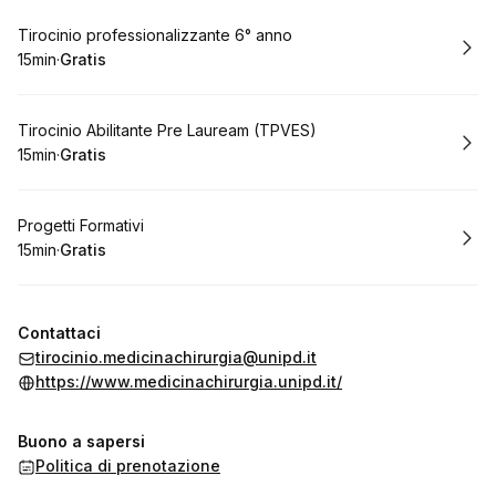
Prenota
Tirocinio professionalizzante 6° anno
15min
·
Gratis
.
Durata
.
Prezzo
:
:
Prenota
Tirocinio Abilitante Pre Lauream (TPVES)
15min
·
Gratis
.
Durata
.
Prezzo
:
:
Prenota
Progetti Formativi
15min
·
Gratis
.
Durata
.
Prezzo
:
:
Contattaci
tirocinio.medicinachirurgia@unipd.it
https://www.medicinachirurgia.unipd.it/
Buono a sapersi
Politica di prenotazione