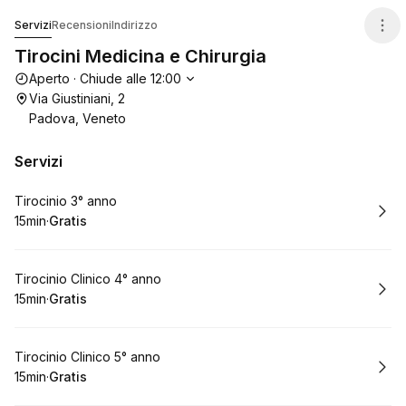
Tirocini Medicina e Chirurgia
Servizi
Recensioni
Indirizzo
Tirocini Medicina e Chirurgia
Orari di apertura
Aperto
·
Chiude alle
12:00
Via Giustiniani, 2
Padova, Veneto
Servizi
Prenota
Tirocinio 3° anno
15min
·
Gratis
.
Durata
.
Prezzo
:
:
Prenota
Tirocinio Clinico 4° anno
15min
·
Gratis
.
Durata
.
Prezzo
:
:
Prenota
Tirocinio Clinico 5° anno
15min
·
Gratis
.
Durata
.
Prezzo
:
: